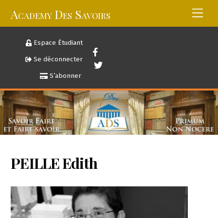
Skip
Academy Des Savoirs
Men
to
content
Espace Étudiant
Se déconnecter
S’abonner
PEILLE Edith