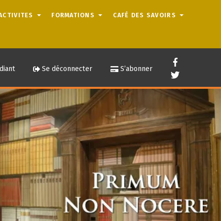
ACTIVITES
FORMATIONS
CAFÉ DES SAVOIRS
diant
Se déconnecter
S’abonner