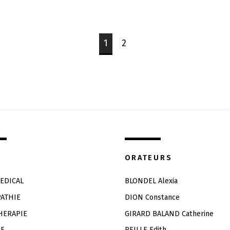
1
2
ORATEURS
EDICAL
BLONDEL Alexia
ATHIE
DION Constance
HERAPIE
GIRARD BALAND Catherine
RE
PEILLE Edith