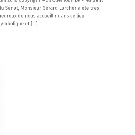
juin 2016 Copyright ©Gil Quemoun Le Président
du Sénat, Monsieur Gérard Larcher a été très
heureux de nous accueillir dans ce lieu
symbolique et […]