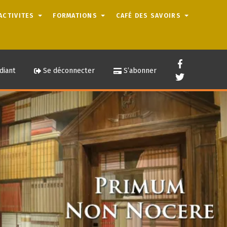
ACTIVITES
FORMATIONS
CAFÉ DES SAVOIRS
diant
Se déconnecter
S’abonner