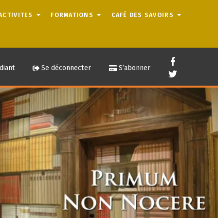
ACTIVITES
FORMATIONS
CAFÉ DES SAVOIRS
diant
Se déconnecter
S’abonner