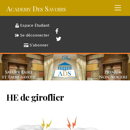
Skip
Academy Des Savoirs
Men
to
content
Espace Étudiant
Se déconnecter
S’abonner
HE de giroflier