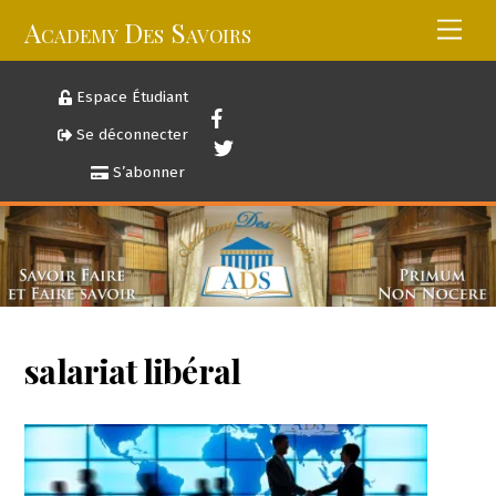
Skip
Academy Des Savoirs
Men
to
content
Espace Étudiant
Se déconnecter
S’abonner
salariat libéral