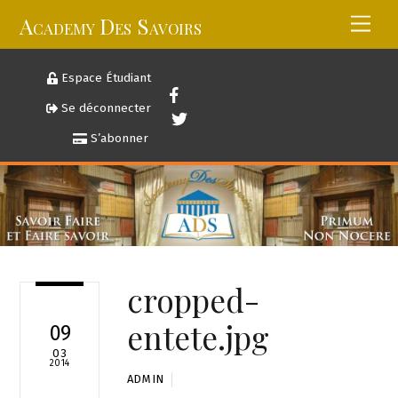
Skip
Academy Des Savoirs
Men
to
content
Espace Étudiant
Se déconnecter
S’abonner
cropped-
entete.jpg
09
03
2014
ADMIN