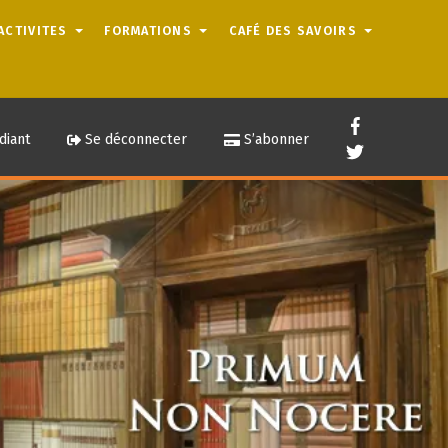
ACTIVITES
FORMATIONS
CAFÉ DES SAVOIRS
diant
Se déconnecter
S’abonner