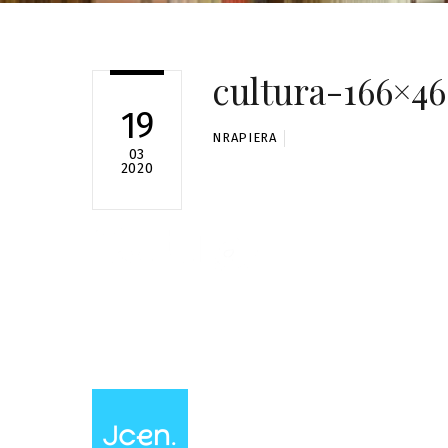
cultura-166×46
19
NRAPIERA
03
2020