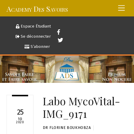
Skip
Academy Des Savoirs
Men
to
content
Espace Étudiant
Se déconnecter
S’abonner
Labo MycoVital-
IMG_9171
25
10
2020
DR FLORINE BOUKHOBZA