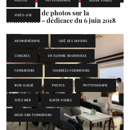
PHOTOS
,
PHYTOTHERAPIE
,
SLIDER VISIBLE
,
Diaporama de photos sur la
VIDÉO-LIVE
conférence – dédicace du 6 juin 2018
AROMATHÉRAPIE
,
CAFÉ DES SAVOIRS
,
CONGRES
,
DR FLORINE BOUKHOBZA
,
FORMATIONS
,
JOURNÉES FORMATIONS
,
NON CLASSÉ
,
PHOTOS
,
PHYTOTHERAPIE
,
SITES WEB
,
SLIDER VISIBLE
,
WEEK-END FORMATIONS