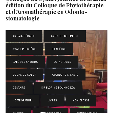
édition du Colloque de Phytothérapie
et d’Aromathérapie en Odonto-
stomatologie
AROMATHÉRAPIE
,
ARTICLES DE PRESSE
,
AVANT-PREMIÈRE
,
BIEN-ÊTRE
,
CAFÉ DES SAVOIRS
,
CO-AUTEURS
,
COUPS DE COEUR
,
CULINAIRE & SANTÉ
,
DENTAIRE
,
DR FLORINE BOUKHOBZA
,
HOMEOPATHIE
,
LIVRES
,
NON CLASSÉ
,