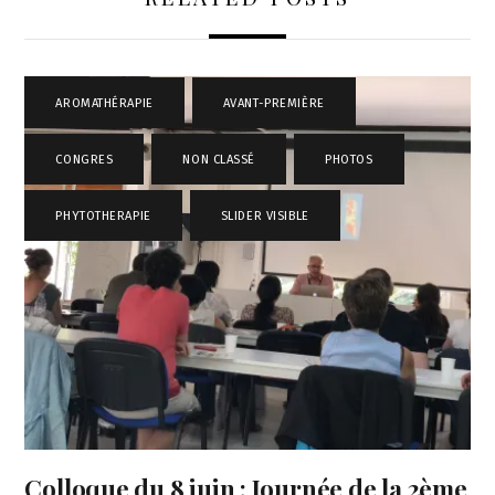
AROMATHÉRAPIE
,
AVANT-PREMIÈRE
,
CONGRES
,
NON CLASSÉ
,
PHOTOS
,
PHYTOTHERAPIE
,
SLIDER VISIBLE
Colloque du 8 juin : Journée de la 2ème