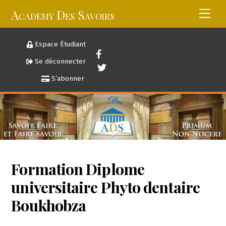
Skip
Academy Des Savoirs
Men
to
content
Espace Étudiant
Se déconnecter
S’abonner
Formation Diplome
universitaire Phyto dentaire
Boukhobza