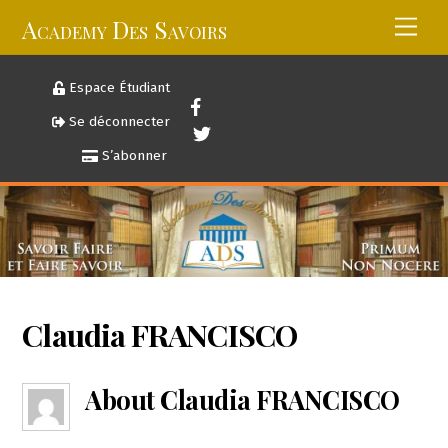
Skip
Academy Des Savoirs
Men
to
content
Espace Étudiant
Se déconnecter
S’abonner
Claudia FRANCISCO
About
Claudia FRANCISCO