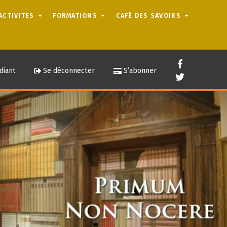
ACTIVITES
FORMATIONS
CAFÉ DES SAVOIRS
diant
Se déconnecter
S’abonner