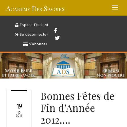
Skip
Academy Des Savoirs
Men
to
content
Espace Étudiant
Se déconnecter
S’abonner
Bonnes Fêtes de
Fin d’Année
19
12
2012….
2012