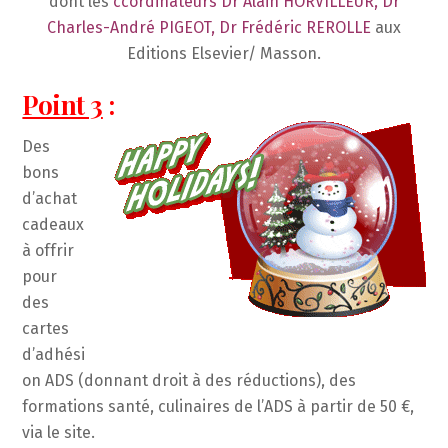
dont les
ccordinateurs Dr Alain HORVILLEUR, Dr
Charles-André PIGEOT, Dr Frédéric REROLLE
aux
Editions Elsevier/ Masson.
Point 3
:
Des
bons
d’achat
cadeaux
à offrir
pour
des
cartes
d’adhési
on ADS (donnant droit à des réductions), des
formations santé, culinaires de l’ADS à partir de 50 €,
via le site.