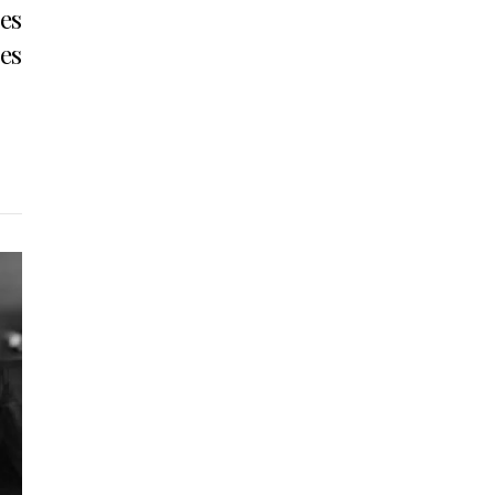
ies
es