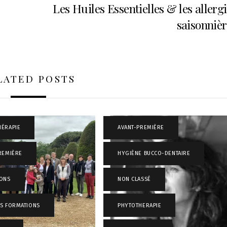
Les Huiles Essentielles & les allerg
saisonnièr
LATED POSTS
ÉRAPIE
,
AVANT-PREMIÈRE
,
REMIÈRE
,
HYGIÈNE BUCCO-DENTAIRE
,
IONS
,
NON CLASSÉ
,
S FORMATIONS
,
PHYTOTHERAPIE
,