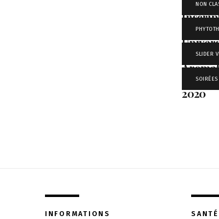
NON CLA
Inscrip
Format
PHYTOTH
Univers
Phytoth
SLIDER V
Aromat
Prochai
SOIRÉES
2020
INFORMATIONS
SANTÉ