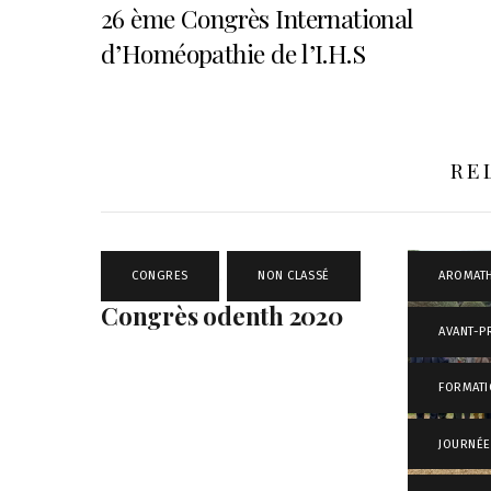
26 ème Congrès International
d’Homéopathie de l’I.H.S
RE
CONGRES
,
NON CLASSÉ
AROMATH
Congrès odenth 2020
AVANT-P
FORMAT
JOURNÉE