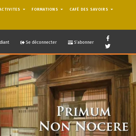
ACTIVITES
FORMATIONS
CAFÉ DES SAVOIRS
diant
Se déconnecter
S’abonner