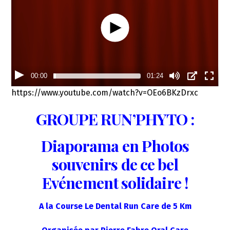
00:00
01:24
https://www.youtube.com/watch?v=OEo6BKzDrxc
GROUPE RUN’PHYTO :
Diaporama en Photos
souvenirs de ce bel
Evénement solidaire !
A la Course Le Dental Run Care de 5 Km