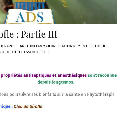
le : Partie III
HERAPIE
ANTI-INFLAMMATOIRE
,
BALLONNEMENTS
,
CLOU DE
RIQUE
,
HUILE ESSENTIELLE
 propriétés
antiseptiques
et
anesthésiques
sont
reconnue
depuis longtemps
.
llons poursuivre ses bienfaits sur la santé en Phytothérapie
ique :
C
lou de Girofle