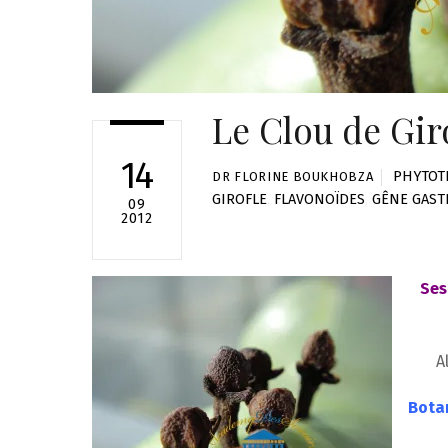
Le Clou de Girof
14
PHYTOT
DR FLORINE BOUKHOBZA
GIROFLE
,
FLAVONOÏDES
,
GÊNE GAST
09
2012
Ses
A
Botan