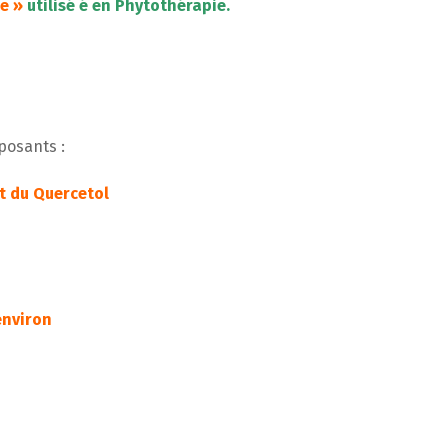
e »
utilisé é en Phytothérapie.
posants :
t du Quercetol
 environ