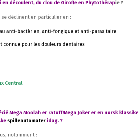
 en découlent, du clou de Girofle en Phytothérap
ie ?
se déclinent en particulier en :
au anti-bactérien, anti-fongique et anti-parasitaire
 connue pour les douleurs dentaires
ux Central
récié Mega Moolah er ratoff!Mega Joker er en norsk klassik
rske
spilleautomater
idag. ?
us, notamment :