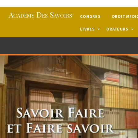
Skip
Academy Des Savoirs
CONGRES
DROIT MEDI
to
HYGIÈNE BUCCO-DENTAIRE
content
LIVRES
ORATEURS
GIRARD BALAND CATHERINE