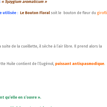
:
« Syzygium aromaticum »
e utilisée
:
Le Bouton Floral
soit le bouton de fleur du
girofl
uite de la cueillette, il sèche à l’air libre. Il prend alors la
ette Huile contient de l’Eugénol,
puissant antispasmodique
.
nt qu’elle en s’ouvre ».